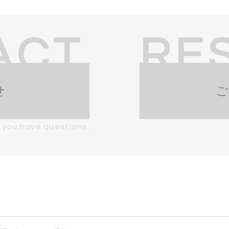
ACT
RE
せ
 you have questions.