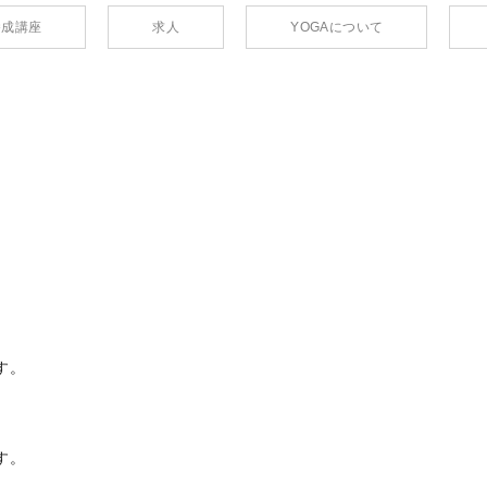
養成講座
求人
YOGAについて
す。
す。