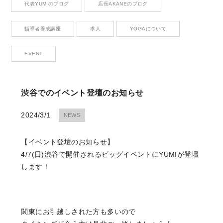
代表YUMIのブログ
店長AKANEのブログ
Contact
お問い合わせ
指導者養成講座
求人
YOGAについて
EVENT
CONTACT
渋谷でのイベント登壇のお知らせ
お問い合わせ
2024/3/1
NEWS
Please contact me anytime you have questions.
【イベント登壇のお知らせ】
RESERVE
4/7(日)渋谷で開催されるビッグイベントにYUMIが登壇
します！
ご予約はこちら
We look forward to your reservation.
関東にお引越しされた方も多いので