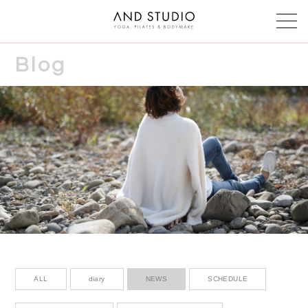
Blog
Class & instructor
クラス・インストラクター
Schedule
スケジュール
Reservation
予約
Voice
お客様の声
Faq
よくある質問
ALL
diary
NEWS
SCHEDULE
Blog & News
ブログ＆ニュース