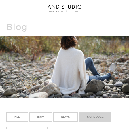
Blog
Class & instructor
クラス・インストラクター
Schedule
スケジュール
Reservation
予約
Voice
お客様の声
Faq
よくある質問
ALL
diary
NEWS
SCHEDULE
Blog & News
ブログ＆ニュース