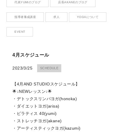
代表YUMIのブログ
店長AKANEのブログ
Contact
お問い合わせ
指導者養成講座
求人
YOGAについて
EVENT
CONTACT
4月スケジュール
お問い合わせ
2023/3/25
SCHEDULE
Please contact me anytime you have questions.
【4月AND STUDIOスケジュール】
RESERVE
🌟↓NEWレッスン↓🌟
・デトックスリンパヨガ(honoka)
・ダイエットヨガ(arisa)
ご予約はこちら
・ピラティス 40(yumi)
・ストレッチヨガ(akane)
We look forward to your reservation.
・アーティスティックヨガ(kazumi)