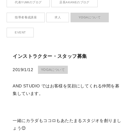
代表YUMIのブログ
店長AKANEのブログ
Contact
お問い合わせ
指導者養成講座
求人
YOGAについて
EVENT
CONTACT
インストラクター・スタッフ募集
お問い合わせ
2019/1/12
YOGAについて
Please contact me anytime you have questions.
AND STUDIO ではお客様を笑顔にしてくれる仲間を募
RESERVE
集しています。
ご予約はこちら
一緒にカラダもココロもあたたまるスタジオを創りまし
We look forward to your reservation.
ょう😊