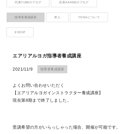
代表YUMIのブログ
店長AKANEのブログ
Contact
お問い合わせ
指導者養成講座
求人
YOGAについて
EVENT
CONTACT
エアリアルヨガ指導者養成講座
お問い合わせ
2021/11/9
指導者養成講座
Please contact me anytime you have questions.
よくお問い合わせいただく
RESERVE
【エアリアルヨガインストラクター養成講座】
現在第8期まで終了しました。
ご予約はこちら
We look forward to your reservation.
受講希望の方がいらっしゃった場合、開催が可能です。