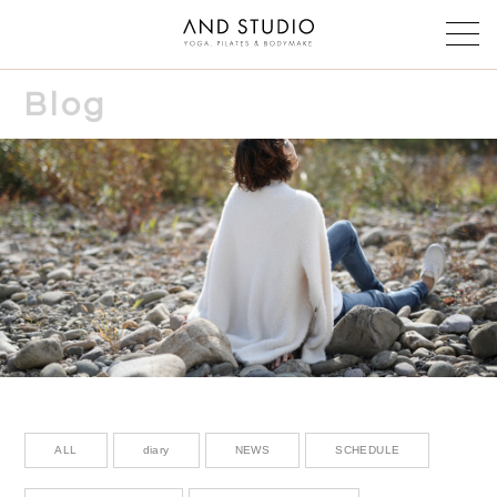
Blog
Class & instructor
クラス・インストラクター
Schedule
スケジュール
Reservation
予約
Voice
お客様の声
Faq
よくある質問
ALL
diary
NEWS
SCHEDULE
Blog & News
ブログ＆ニュース