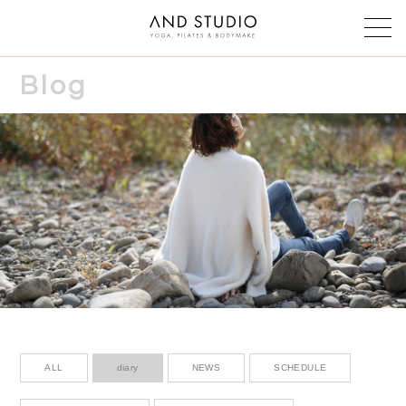
Blog
Class & instructor
クラス・インストラクター
Schedule
スケジュール
Reservation
予約
Voice
お客様の声
Faq
よくある質問
ALL
diary
NEWS
SCHEDULE
Blog & News
ブログ＆ニュース