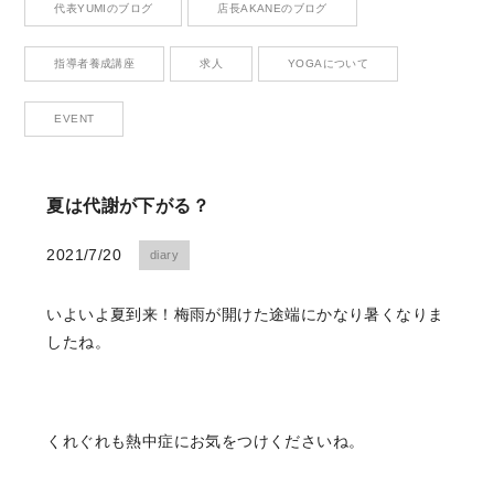
代表YUMIのブログ
店長AKANEのブログ
Contact
お問い合わせ
指導者養成講座
求人
YOGAについて
EVENT
CONTACT
夏は代謝が下がる？
お問い合わせ
2021/7/20
diary
Please contact me anytime you have questions.
いよいよ夏到来！梅雨が開けた途端にかなり暑くなりま
RESERVE
したね。
ご予約はこちら
くれぐれも熱中症にお気をつけくださいね。
We look forward to your reservation.