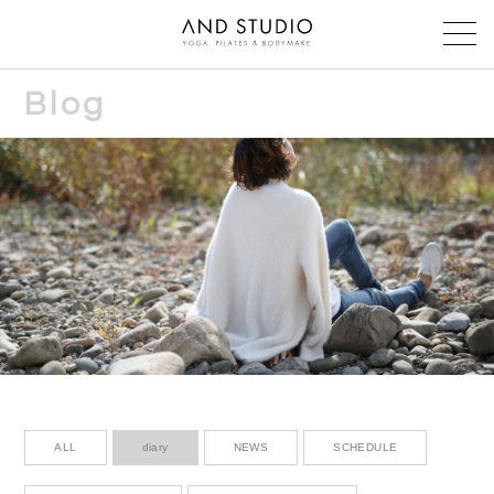
Blog
Class & instructor
クラス・インストラクター
Schedule
スケジュール
Reservation
予約
Voice
お客様の声
Faq
よくある質問
ALL
diary
NEWS
SCHEDULE
Blog & News
ブログ＆ニュース