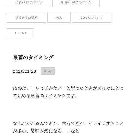
代表YUMIのブログ
店長AKANEのブログ
Contact
お問い合わせ
指導者養成講座
求人
YOGAについて
EVENT
CONTACT
最善のタイミング
お問い合わせ
2020/11/23
diary
Please contact me anytime you have questions.
始めたい！やってみたい！と思ったときがあなたにとっ
RESERVE
て始める最善のタイミングです。
ご予約はこちら
なんだかたるんできた、太ってきた、イライラすること
We look forward to your reservation.
が多い、姿勢が気になる、、など