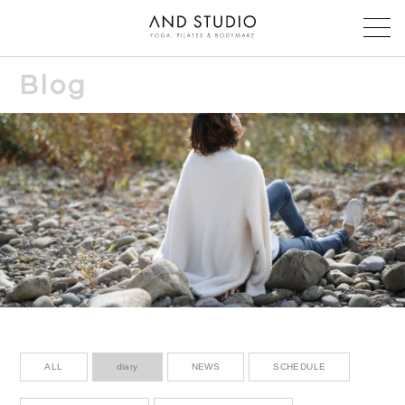
Blog
Class & instructor
クラス・インストラクター
Schedule
スケジュール
Reservation
予約
Voice
お客様の声
Faq
よくある質問
ALL
diary
NEWS
SCHEDULE
Blog & News
ブログ＆ニュース