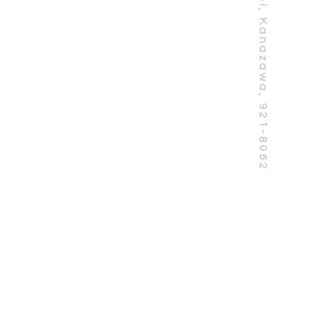
5-157, Shinbohon-machi, Kanazawa, 921-8062