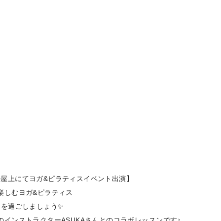
 中日ビル屋上にてヨガ&ピラティスイベント出演】
楽しむヨガ&ピラティス
を過ごしましょう✨️
インストラクターASUKAさんとのコラボレッスンです♪