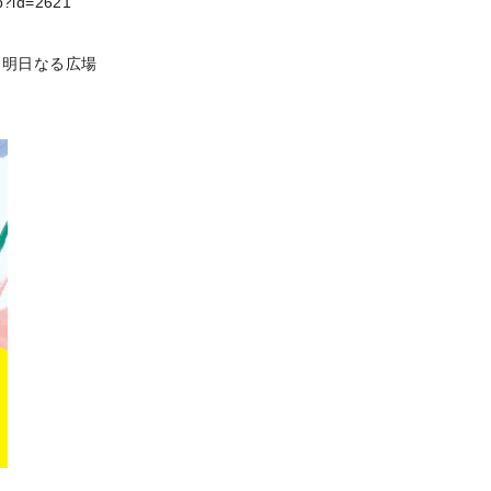
hp?id=2621
♪
山 明日なる広場